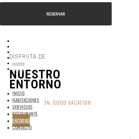
RESERVAR
INICIO
HABITACIONES
SERVICIOS
DISFRUTA DE
RESTAURANTE
ENTORNO
CONTACTO
NUESTRO
ENTORNO
INICIO
HABITACIONES
GOOD UBICATION, GOOD VACATION
SERVICIOS
RESTAURANTE
ENTORNO
CONTACTO