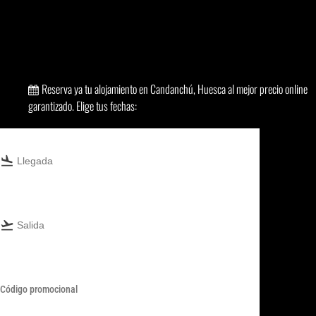
Reserva ya tu alojamiento en Candanchú, Huesca al mejor precio online
garantizado. Elige tus fechas:
ENTORNO
flight_land
CANDANCHÚ, HUESCA
flight_takeoff