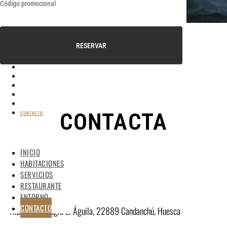
RESERVAR
INICIO
HABITACIONES
SERVICIOS
RESTAURANTE
ENTORNO
CONTACTA
CONTACTO
INICIO
CON NOSOTROS
HABITACIONES
SERVICIOS
RESTAURANTE
ENTORNO
CONTACTO
Albergue Refugio El Águila, 22889 Candanchú, Huesca