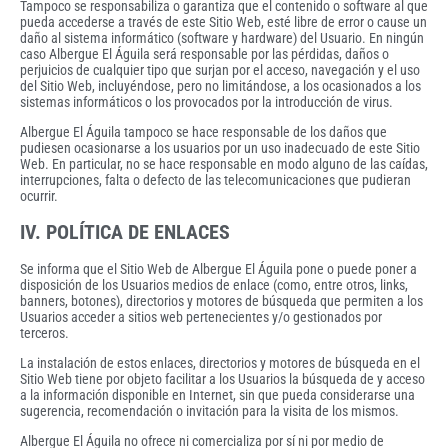
Tampoco se responsabiliza o garantiza que el contenido o software al que
pueda accederse a través de este Sitio Web, esté libre de error o cause un
daño al sistema informático (software y hardware) del Usuario. En ningún
caso Albergue El Águila será responsable por las pérdidas, daños o
perjuicios de cualquier tipo que surjan por el acceso, navegación y el uso
del Sitio Web, incluyéndose, pero no limitándose, a los ocasionados a los
sistemas informáticos o los provocados por la introducción de virus.
Albergue El Águila tampoco se hace responsable de los daños que
pudiesen ocasionarse a los usuarios por un uso inadecuado de este Sitio
Web. En particular, no se hace responsable en modo alguno de las caídas,
interrupciones, falta o defecto de las telecomunicaciones que pudieran
ocurrir.
IV. POLÍTICA DE ENLACES
Se informa que el Sitio Web de Albergue El Águila pone o puede poner a
disposición de los Usuarios medios de enlace (como, entre otros, links,
banners, botones), directorios y motores de búsqueda que permiten a los
Usuarios acceder a sitios web pertenecientes y/o gestionados por
terceros.
La instalación de estos enlaces, directorios y motores de búsqueda en el
Sitio Web tiene por objeto facilitar a los Usuarios la búsqueda de y acceso
a la información disponible en Internet, sin que pueda considerarse una
sugerencia, recomendación o invitación para la visita de los mismos.
Albergue El Águila no ofrece ni comercializa por sí ni por medio de