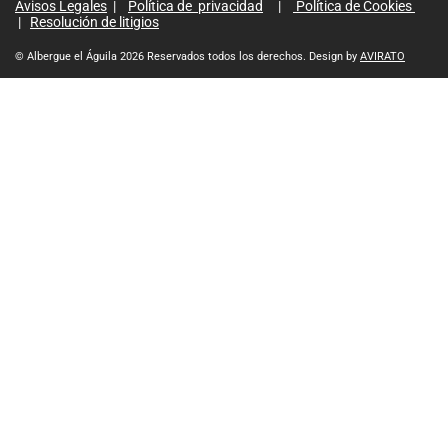
Avisos Legales
|
Política de privacidad
|
Política de Cookies
|
Resolución de litigios
© Albergue el Águila 2026 Reservados todos los derechos. Design by
AVIRATO