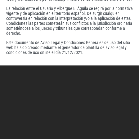
La relación entre el Usuario y Albergue El Águila se regirá por la normativa
vigente y de aplicación en el territorio español. De surgir cualquier
controversia en relación con la interpretación y/o a la aplicación de estas
Condiciones las partes someterán sus conflictos a la jurisdicción ordinaria
sometiéndose a los jueces y tribunales que correspondan conforme a
derecho.
Este documento de Aviso Legal y Condiciones Generales de uso del sitio
web ha sido creado mediante el generador de plantilla de aviso legal y
condiciones de uso online el día 21/12/2021.