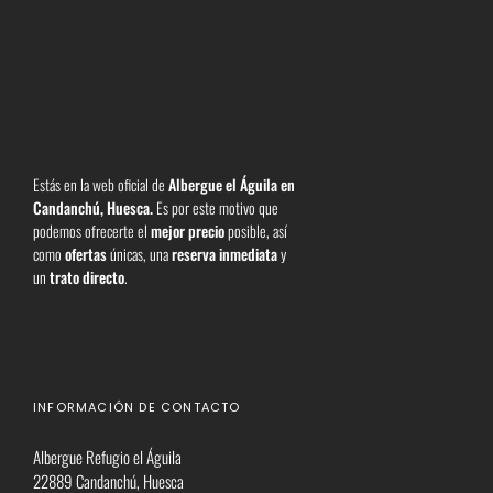
Estás en la web oficial de
Albergue el Águila en
Candanchú, Huesca
.
Es por este motivo que
podemos ofrecerte el
mejor precio
posible, así
como
ofertas
únicas, una
reserva inmediata
y
un
trato directo
.
INFORMACIÓN DE CONTACTO
Albergue Refugio el Águila
22889 Candanchú, Huesca